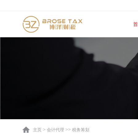
首
>
>>
主页
会计代理
税务筹划