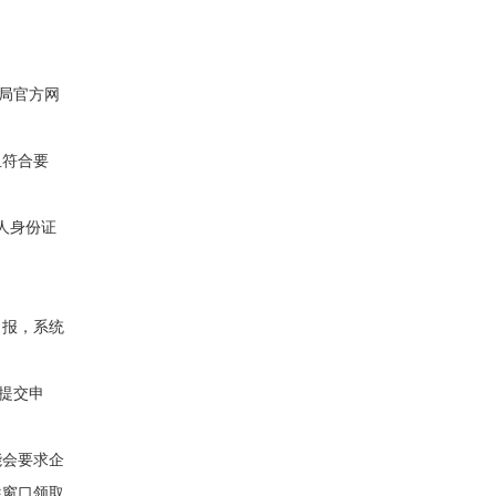
局官方网
且符合要
人身份证
申报，系统
提交申
能会要求企
往窗口领取