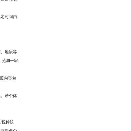
规定时间内
模、地段等
，芜湖一家
年报内容包
记。若个体
的税种较
家制造业企